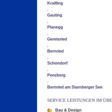
Krailling
,
Gauting
,
Planegg
,
Geretsried
,
Bernried
,
Schondorf
,
Penzberg
,
Bernried am Starnberger See
SERVICE LEISTUNGEN IM ÜB
Bau & Design