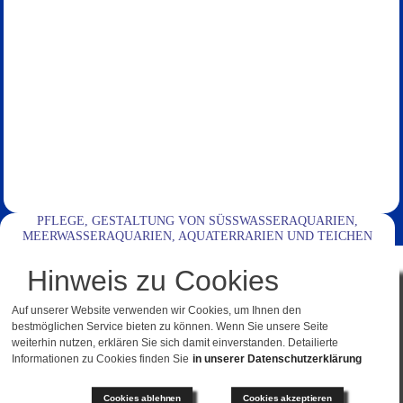
PFLEGE, GESTALTUNG VON SÜSSWASSERAQUARIEN, M
EERWASSERAQUARIEN, AQUATERRARIEN UND TEICHEN
Hinweis zu Cookies
Aquarium Logistik Raasch, Ihr kompetenter Partner für die Wartung,Reinigung, Pflege und
Gestaltung von Süßwasseraquarien, Meerwasseraquarien, Aquaterrarien und Teichen im
Auf unserer Website verwenden wir Cookies, um Ihnen den
Raum München.
bestmöglichen Service bieten zu können. Wenn Sie unsere Seite
weiterhin nutzen, erklären Sie sich damit einverstanden. Detailierte
Mit Fachwissen sorgen wir für gesunde, stabile Lebensräume – von der regelmäßigen
Informationen zu Cookies finden Sie
in unserer Datenschutzerklärung
Reinigung über die professionelle Wartung bis hin zur individuellen Neugestaltung und dem
artgerechten Fischbesatz.
Cookies ablehnen
Cookies akzeptieren