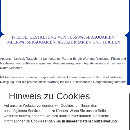
PFLEGE, GESTALTUNG VON SÜSSWASSERAQUARIEN, M
EERWASSERAQUARIEN, AQUATERRARIEN UND TEICHEN
Aquarium Logistik Raasch, Ihr kompetenter Partner für die Wartung,Reinigung, Pflege und
Gestaltung von Süßwasseraquarien, Meerwasseraquarien, Aquaterrarien und Teichen im
Raum München.
Mit Fachwissen sorgen wir für gesunde, stabile Lebensräume – von der regelmäßigen
Reinigung über die professionelle Wartung bis hin zur individuellen Neugestaltung und dem
artgerechten Fischbesatz.
Hinweis zu Cookies
Ob privates Aquarium, aufwendige Teichanlage oder Großaquarium – wir begleiten Sie mit
persönlicher Beratung, maßgeschneiderten Lösungen und zuverlässigem Service. So
Auf unserer Website verwenden wir Cookies, um Ihnen den
entstehen Aquarienlandschaften, die nicht nur optisch begeistern, sondern auch ein
bestmöglichen Service bieten zu können. Wenn Sie unsere Seite
gesundes, harmonisches Umfeld für Tiere und Pflanzen schaffen.
weiterhin nutzen, erklären Sie sich damit einverstanden. Detailierte
In diesen Orten, Ortsteilen und Landkreisen sind wir für Sie da:
München und
Informationen zu Cookies finden Sie
in unserer Datenschutzerklärung
Umgebung
,
Ebersberg
,
Starnberg
,
Dachau
,
Fürstenfeldbruck
.