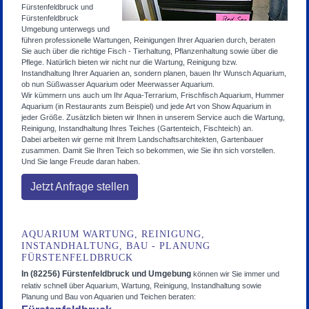
Fürstenfeldbruck und
Fürstenfeldbruck
Umgebung unterwegs und
führen professionelle Wartungen, Reinigungen Ihrer Aquarien durch, beraten
Sie auch über die richtige Fisch - Tierhaltung, Pflanzenhaltung sowie über die
Pflege. Natürlich bieten wir nicht nur die Wartung, Reinigung bzw.
Instandhaltung Ihrer Aquarien an, sondern planen, bauen Ihr Wunsch Aquarium,
ob nun Süßwasser Aquarium oder Meerwasser Aquarium.
Wir kümmern uns auch um Ihr Aqua-Terrarium, Frischfisch Aquarium, Hummer
Aquarium (in Restaurants zum Beispiel) und jede Art von Show Aquarium in
jeder Größe. Zusätzlich bieten wir Ihnen in unserem Service auch die Wartung,
Reinigung, Instandhaltung Ihres Teiches (Gartenteich, Fischteich) an.
Dabei arbeiten wir gerne mit Ihrem Landschaftsarchitekten, Gartenbauer
zusammen. Damit Sie Ihren Teich so bekommen, wie Sie ihn sich vorstellen.
Und Sie lange Freude daran haben.
Jetzt Anfrage stellen
AQUARIUM WARTUNG, REINIGUNG,
INSTANDHALTUNG, BAU - PLANUNG
FÜRSTENFELDBRUCK
In (82256) Fürstenfeldbruck und Umgebung
können wir Sie immer und
relativ schnell über Aquarium, Wartung, Reinigung, Instandhaltung sowie
Planung und Bau von Aquarien und Teichen beraten: