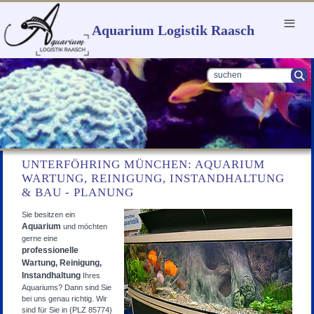
Menu
Aquarium Logistik Raasch
UNTERFÖHRING MÜNCHEN: AQUARIUM
WARTUNG, REINIGUNG, INSTANDHALTUNG
& BAU - PLANUNG
Sie besitzen ein
Aquarium
und möchten
gerne eine
professionelle
Wartung, Reinigung,
Instandhaltung
Ihres
Aquariums? Dann sind Sie
bei uns genau richtig. Wir
sind für Sie in (PLZ 85774)