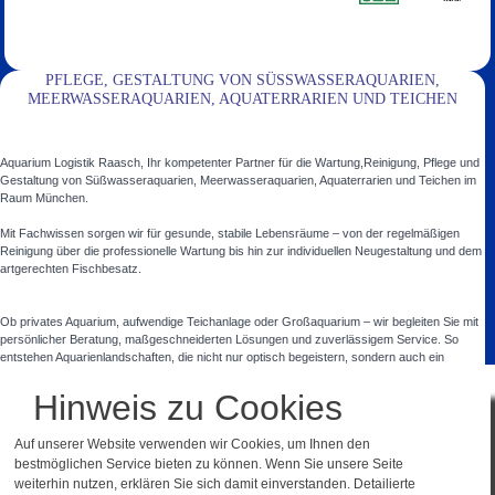
PFLEGE, GESTALTUNG VON SÜSSWASSERAQUARIEN, M
EERWASSERAQUARIEN, AQUATERRARIEN UND TEICHEN
Aquarium Logistik Raasch, Ihr kompetenter Partner für die Wartung,Reinigung, Pflege und
Gestaltung von Süßwasseraquarien, Meerwasseraquarien, Aquaterrarien und Teichen im
Raum München.
Mit Fachwissen sorgen wir für gesunde, stabile Lebensräume – von der regelmäßigen
Reinigung über die professionelle Wartung bis hin zur individuellen Neugestaltung und dem
artgerechten Fischbesatz.
Ob privates Aquarium, aufwendige Teichanlage oder Großaquarium – wir begleiten Sie mit
persönlicher Beratung, maßgeschneiderten Lösungen und zuverlässigem Service. So
entstehen Aquarienlandschaften, die nicht nur optisch begeistern, sondern auch ein
gesundes, harmonisches Umfeld für Tiere und Pflanzen schaffen.
In diesen Orten, Ortsteilen und Landkreisen sind wir für Sie da:
München und
Hinweis zu Cookies
Umgebung
,
Ebersberg
,
Starnberg
,
Dachau
,
Fürstenfeldbruck
.
Auf unserer Website verwenden wir Cookies, um Ihnen den
bestmöglichen Service bieten zu können. Wenn Sie unsere Seite
weiterhin nutzen, erklären Sie sich damit einverstanden. Detailierte