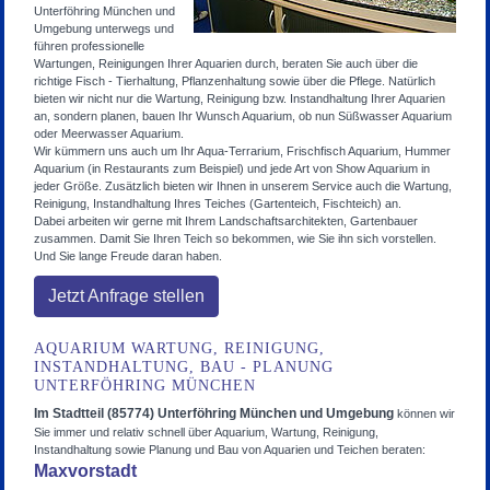
Unterföhring München und
Umgebung unterwegs und
führen professionelle
Wartungen, Reinigungen Ihrer Aquarien durch, beraten Sie auch über die
richtige Fisch - Tierhaltung, Pflanzenhaltung sowie über die Pflege. Natürlich
bieten wir nicht nur die Wartung, Reinigung bzw. Instandhaltung Ihrer Aquarien
an, sondern planen, bauen Ihr Wunsch Aquarium, ob nun Süßwasser Aquarium
oder Meerwasser Aquarium.
Wir kümmern uns auch um Ihr Aqua-Terrarium, Frischfisch Aquarium, Hummer
Aquarium (in Restaurants zum Beispiel) und jede Art von Show Aquarium in
jeder Größe. Zusätzlich bieten wir Ihnen in unserem Service auch die Wartung,
Reinigung, Instandhaltung Ihres Teiches (Gartenteich, Fischteich) an.
Dabei arbeiten wir gerne mit Ihrem Landschaftsarchitekten, Gartenbauer
zusammen. Damit Sie Ihren Teich so bekommen, wie Sie ihn sich vorstellen.
Und Sie lange Freude daran haben.
Jetzt Anfrage stellen
AQUARIUM WARTUNG, REINIGUNG,
INSTANDHALTUNG, BAU - PLANUNG
UNTERFÖHRING MÜNCHEN
Im Stadtteil (85774) Unterföhring München
und Umgebung
können wir
Sie immer und relativ schnell über Aquarium, Wartung, Reinigung,
Instandhaltung sowie Planung und Bau von Aquarien und Teichen beraten:
Maxvorstadt