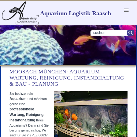
Menu
Aquarium Logistik Raasch
MOOSACH MÜNCHEN: AQUARIUM
WARTUNG, REINIGUNG, INSTANDHALTUNG
& BAU - PLANUNG
Sie besitzen ein
Aquarium
und möchten
gerne eine
professionelle
Wartung, Reinigung,
Instandhaltung
Ihres
Aquariums? Dann sind Sie
bei uns genau richtig. Wir
sind für Sie in (PLZ 80637