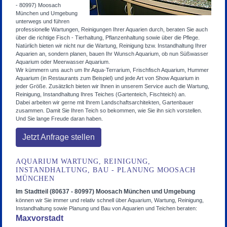
- 80997) Moosach
München und Umgebung
unterwegs und führen
professionelle Wartungen, Reinigungen Ihrer Aquarien durch, beraten Sie auch
über die richtige Fisch - Tierhaltung, Pflanzenhaltung sowie über die Pflege.
Natürlich bieten wir nicht nur die Wartung, Reinigung bzw. Instandhaltung Ihrer
Aquarien an, sondern planen, bauen Ihr Wunsch Aquarium, ob nun Süßwasser
Aquarium oder Meerwasser Aquarium.
Wir kümmern uns auch um Ihr Aqua-Terrarium, Frischfisch Aquarium, Hummer
Aquarium (in Restaurants zum Beispiel) und jede Art von Show Aquarium in
jeder Größe. Zusätzlich bieten wir Ihnen in unserem Service auch die Wartung,
Reinigung, Instandhaltung Ihres Teiches (Gartenteich, Fischteich) an.
Dabei arbeiten wir gerne mit Ihrem Landschaftsarchitekten, Gartenbauer
zusammen. Damit Sie Ihren Teich so bekommen, wie Sie ihn sich vorstellen.
Und Sie lange Freude daran haben.
Jetzt Anfrage stellen
AQUARIUM WARTUNG, REINIGUNG,
INSTANDHALTUNG, BAU - PLANUNG MOOSACH
MÜNCHEN
Im Stadtteil (80637 - 80997) Moosach München
und Umgebung
können wir Sie immer und relativ schnell über Aquarium, Wartung, Reinigung,
Instandhaltung sowie Planung und Bau von Aquarien und Teichen beraten:
Maxvorstadt