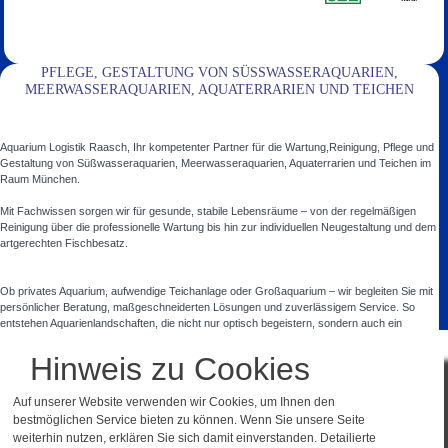
PFLEGE, GESTALTUNG VON SÜSSWASSERAQUARIEN, M
EERWASSERAQUARIEN, AQUATERRARIEN UND TEICHEN
Aquarium Logistik Raasch, Ihr kompetenter Partner für die Wartung,Reinigung, Pflege und
Gestaltung von Süßwasseraquarien, Meerwasseraquarien, Aquaterrarien und Teichen im
Raum München.
Mit Fachwissen sorgen wir für gesunde, stabile Lebensräume – von der regelmäßigen
Reinigung über die professionelle Wartung bis hin zur individuellen Neugestaltung und dem
artgerechten Fischbesatz.
Ob privates Aquarium, aufwendige Teichanlage oder Großaquarium – wir begleiten Sie mit
persönlicher Beratung, maßgeschneiderten Lösungen und zuverlässigem Service. So
entstehen Aquarienlandschaften, die nicht nur optisch begeistern, sondern auch ein
gesundes, harmonisches Umfeld für Tiere und Pflanzen schaffen.
In diesen Orten, Ortsteilen und Landkreisen sind wir für Sie da:
München und
Hinweis zu Cookies
Umgebung
,
Ebersberg
,
Starnberg
,
Dachau
,
Fürstenfeldbruck
.
Auf unserer Website verwenden wir Cookies, um Ihnen den
bestmöglichen Service bieten zu können. Wenn Sie unsere Seite
weiterhin nutzen, erklären Sie sich damit einverstanden. Detailierte