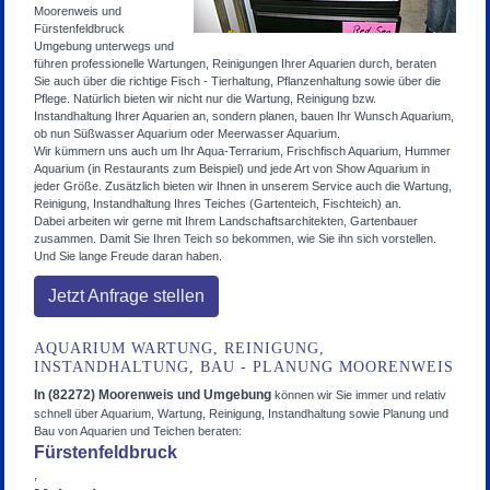
Moorenweis und
Fürstenfeldbruck
Umgebung unterwegs und
führen professionelle Wartungen, Reinigungen Ihrer Aquarien durch, beraten
Sie auch über die richtige Fisch - Tierhaltung, Pflanzenhaltung sowie über die
Pflege. Natürlich bieten wir nicht nur die Wartung, Reinigung bzw.
Instandhaltung Ihrer Aquarien an, sondern planen, bauen Ihr Wunsch Aquarium,
ob nun Süßwasser Aquarium oder Meerwasser Aquarium.
Wir kümmern uns auch um Ihr Aqua-Terrarium, Frischfisch Aquarium, Hummer
Aquarium (in Restaurants zum Beispiel) und jede Art von Show Aquarium in
jeder Größe. Zusätzlich bieten wir Ihnen in unserem Service auch die Wartung,
Reinigung, Instandhaltung Ihres Teiches (Gartenteich, Fischteich) an.
Dabei arbeiten wir gerne mit Ihrem Landschaftsarchitekten, Gartenbauer
zusammen. Damit Sie Ihren Teich so bekommen, wie Sie ihn sich vorstellen.
Und Sie lange Freude daran haben.
Jetzt Anfrage stellen
AQUARIUM WARTUNG, REINIGUNG,
INSTANDHALTUNG, BAU - PLANUNG MOORENWEIS
In (82272) Moorenweis und Umgebung
können wir Sie immer und relativ
schnell über Aquarium, Wartung, Reinigung, Instandhaltung sowie Planung und
Bau von Aquarien und Teichen beraten:
Fürstenfeldbruck
,