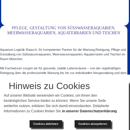
PFLEGE, GESTALTUNG VON SÜSSWASSERAQUARIEN, M
EERWASSERAQUARIEN, AQUATERRARIEN UND TEICHEN
Aquarium Logistik Raasch, Ihr kompetenter Partner für die Wartung,Reinigung, Pflege und
Gestaltung von Süßwasseraquarien, Meerwasseraquarien, Aquaterrarien und Teichen im
Raum München.
Mit Fachwissen sorgen wir für gesunde, stabile Lebensräume – von der regelmäßigen
Reinigung über die professionelle Wartung bis hin zur individuellen Neugestaltung und dem
artgerechten Fischbesatz.
Hinweis zu Cookies
Ob privates Aquarium, aufwendige Teichanlage oder Großaquarium – wir begleiten Sie mit
Auf unserer Website verwenden wir Cookies, um Ihnen den
persönlicher Beratung, maßgeschneiderten Lösungen und zuverlässigem Service. So
bestmöglichen Service bieten zu können. Wenn Sie unsere Seite
entstehen Aquarienlandschaften, die nicht nur optisch begeistern, sondern auch ein
gesundes, harmonisches Umfeld für Tiere und Pflanzen schaffen.
weiterhin nutzen, erklären Sie sich damit einverstanden. Detailierte
In diesen Orten, Ortsteilen und Landkreisen sind wir für Sie da:
München und
Informationen zu Cookies finden Sie
in unserer Datenschutzerklärung
Umgebung
,
Ebersberg
,
Starnberg
,
Dachau
,
Fürstenfeldbruck
.
Cookies ablehnen
Cookies akzeptieren