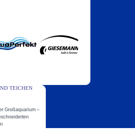
D TEICHEN
der Großaquarium –
eschneiderten
en
stern, sondern auch